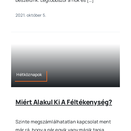
beszélünk. Legtöbbször a nők és […]
2021. október 5.
Hétköznapok
Miért Alakul Ki A Féltékenység?
Szinte megszámlálhatatlan kapcsolat ment
már rá, hogy a pár egyik vagy másik tagja