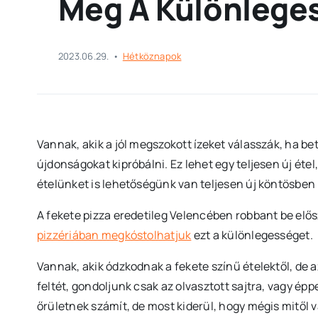
Meg A Különleges
2023.06.29.
•
Hétköznapok
Vannak, akik a jól megszokott ízeket válasszák, ha be
újdonságokat kipróbálni. Ez lehet egy teljesen új ét
ételünket is lehetőségünk van teljesen új köntösben 
A fekete pizza eredetileg Velencében robbant be elő
pizzériában megkóstolhatjuk
ezt a különlegességet.
Vannak, akik ódzkodnak a fekete színű ételektől, de a
feltét, gondoljunk csak az olvasztott sajtra, vagy épp
őrületnek számít, de most kiderül, hogy mégis mitől 