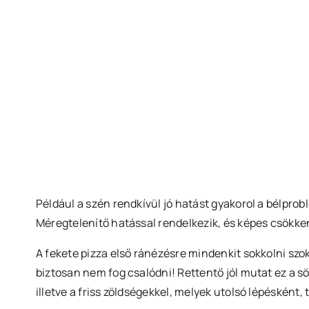
Például a szén rendkívül jó hatást gyakorol a bélprob
Méregtelenítő hatással rendelkezik, és képes csökken
A fekete pizza első ránézésre mindenkit sokkolni szoko
biztosan nem fog csalódni! Rettentő jól mutat ez a söt
illetve a friss zöldségekkel, melyek utolsó lépésként, 