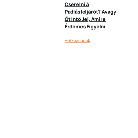
Cserélni A
Padlásfeljárót? Avagy
Öt Intő Jel, Amire
Érdemes Figyelni
Hétköznapok