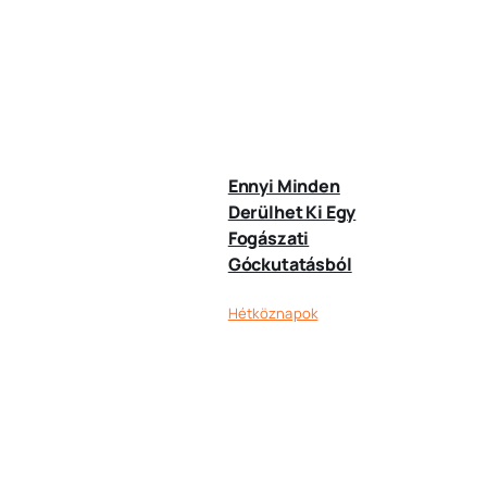
Ennyi Minden
Derülhet Ki Egy
Fogászati
Góckutatásból
Hétköznapok