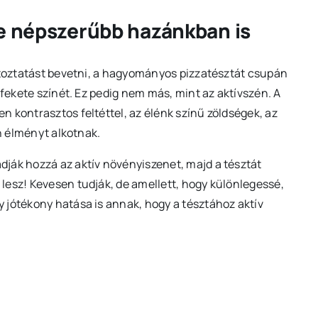
e népszerűbb hazánkban is
áltoztatást bevetni, a hagyományos pizzatésztát csupán
 fekete színét. Ez pedig nem más, mint az aktívszén. A
 kontrasztos feltéttel, az élénk színű zöldségek, az
en élményt alkotnak.
ják hozzá az aktív növényiszenet, majd a tésztát
lesz! Kevesen tudják, de amellett, hogy különlegessé,
 jótékony hatása is annak, hogy a tésztához aktív