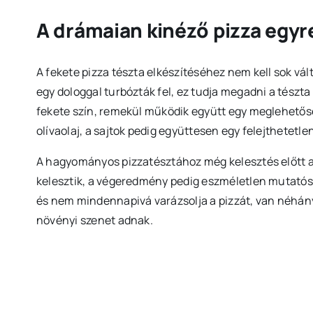
A drámaian kinéző pizza egyr
A fekete pizza tészta elkészítéséhez nem kell sok v
egy dologgal turbózták fel, ez tudja megadni a tészta
fekete szín, remekül működik együtt egy meglehetősen
olívaolaj, a sajtok pedig együttesen egy felejthetetl
A hagyományos pizzatésztához még kelesztés előtt ad
kelesztik, a végeredmény pedig eszméletlen mutatós 
és nem mindennapivá varázsolja a pizzát, van néhány
növényi szenet adnak.