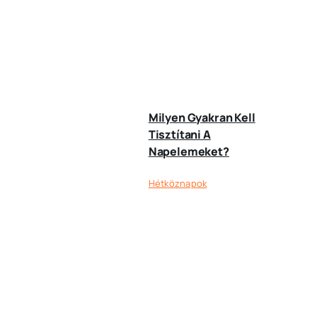
Milyen Gyakran Kell
Tisztítani A
Napelemeket?
Hétköznapok