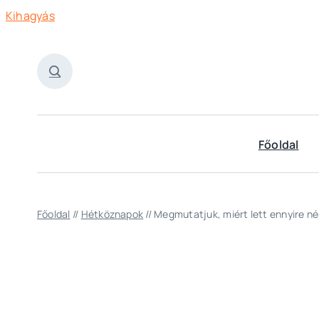
Kihagyás
Főoldal
Főoldal
//
Hétköznapok
//
Megmutatjuk, miért lett ennyire né