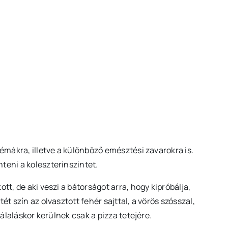
lémákra, illetve a különböző emésztési zavarokra is.
teni a koleszterinszintet.
tt, de aki veszi a bátorságot arra, hogy kipróbálja,
ét szín az olvasztott fehér sajttal, a vörös szósszal,
tálaláskor kerülnek csak a pizza tetejére.