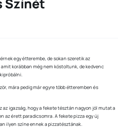
 Színét
térnek egy étterembe, de sokan szeretik az
el, amit korábban még nem kóstoltunk, de kedvenc
kipróbálni.
ször, mára pedig már egyre több étteremben és
z az igazság, hogy a fekete tésztán nagyon jól mutat a
en az érett paradicsomra. A fekete pizza egy új
van ilyen színe ennek a pizzatésztának.