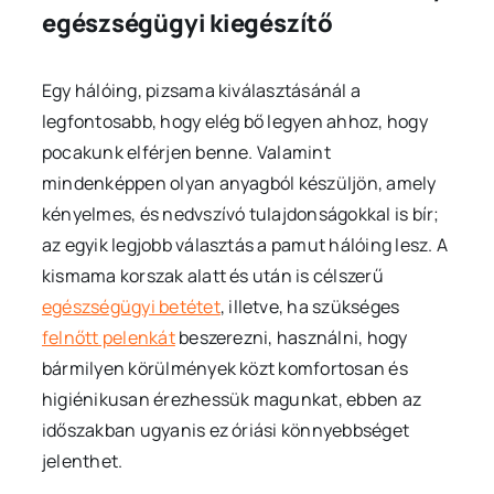
egészségügyi kiegészítő
Egy hálóing, pizsama kiválasztásánál a
legfontosabb, hogy elég bő legyen ahhoz, hogy
pocakunk elférjen benne. Valamint
mindenképpen olyan anyagból készüljön, amely
kényelmes, és nedvszívó tulajdonságokkal is bír;
az egyik legjobb választás a pamut hálóing lesz. A
kismama korszak alatt és után is célszerű
egészségügyi betétet
, illetve, ha szükséges
felnőtt pelenkát
beszerezni, használni, hogy
bármilyen körülmények közt komfortosan és
higiénikusan érezhessük magunkat, ebben az
időszakban ugyanis ez óriási könnyebbséget
jelenthet.