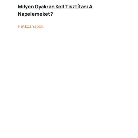
Milyen Gyakran Kell Tisztítani A
Napelemeket?
Hétköznapok