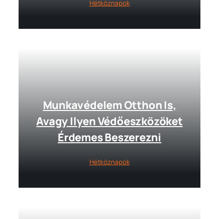
Hétköznapok
Munkavédelem Otthon Is,
Avagy Ilyen Védőeszközöket
Érdemes Beszerezni
Hétköznapok