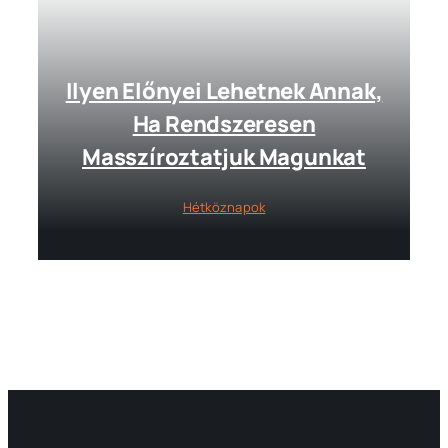
Ilyen Előnyei Lehetnek Annak,
Ha Rendszeresen
Masszíroztatjuk Magunkat
Hétköznapok