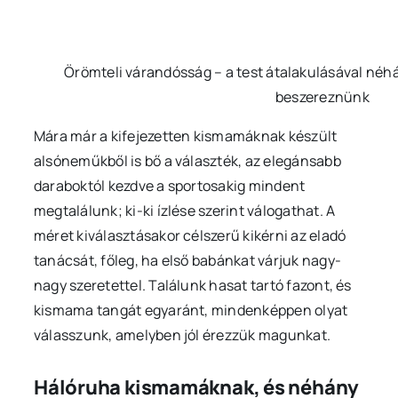
Örömteli várandósság – a test átalakulásával néhán
beszereznünk
Mára már a kifejezetten kismamáknak készült
alsóneműkből is bő a választék, az elegánsabb
daraboktól kezdve a sportosakig mindent
megtalálunk; ki-ki ízlése szerint válogathat. A
méret kiválasztásakor célszerű kikérni az eladó
tanácsát, főleg, ha első babánkat várjuk nagy-
nagy szeretettel. Találunk hasat tartó fazont, és
kismama tangát egyaránt, mindenképpen olyat
válasszunk, amelyben jól érezzük magunkat.
Hálóruha kismamáknak, és néhány