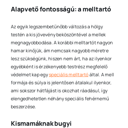
Alapvető fontosságú: a melltartó
Az egyik legszembetűnőbb változás a hölgy
testén a kis jövevény beköszöntével a mellek
megnagyobbodása. A korábbi melltartót nagyon
hamar kinőjük, ám nemcsak nagyobb méretre
lesz szükségünk, hiszen nem árt, ha az ilyenkor
egyébként is érzékenyebb testrész megfelelő
védelmet kap egy
speciális melltartó
által. A mell
formája és súlya is jelentősen átalakul ilyenkor,
ami sokszor hátfájást is okozhat ráadásul, így
elengedhetetlen néhány speciális fehérnemű
beszerzése.
Kismamáknak bugyi