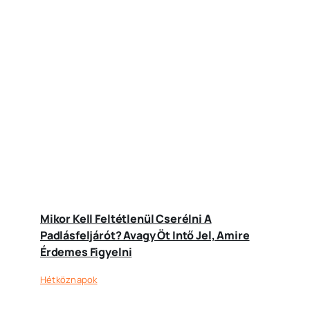
Mikor Kell Feltétlenül Cserélni A
Padlásfeljárót? Avagy Öt Intő Jel, Amire
Érdemes Figyelni
Hétköznapok