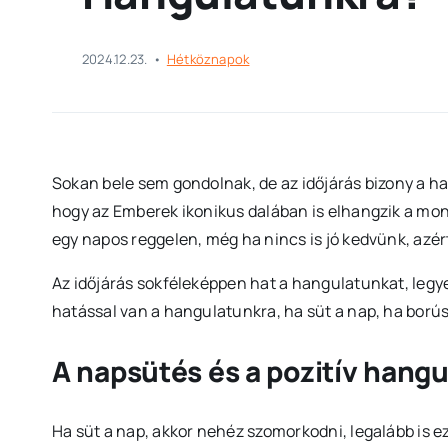
2024.12.23.
•
Hétköznapok
Sokan bele sem gondolnak, de az időjárás bizony a h
hogy az Emberek ikonikus dalában is elhangzik a mon
egy napos reggelen, még ha nincs is jó kedvünk, azé
Az időjárás sokféleképpen hat a hangulatunkat, legye
hatással van a hangulatunkra, ha süt a nap, ha borús 
A napsütés és a pozitív hangu
Ha süt a nap, akkor nehéz szomorkodni, legalább is ez