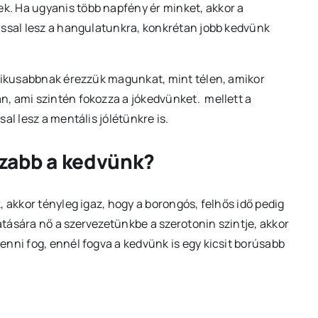
. Ha ugyanis több napfény ér minket, akkor a
ással lesz a hangulatunkra, konkrétan jobb kedvünk
rgikusabbnak érezzük magunkat, mint télen, amikor
, ami szintén fokozza a jókedvünket. mellett a
al lesz a mentális jólétünkre is.
szabb a kedvünk?
 akkor tényleg igaz, hogy a borongós, felhős idő pedig
tására nő a szervezetünkbe a szerotonin szintje, akkor
nni fog, ennél fogva a kedvünk is egy kicsit borúsabb