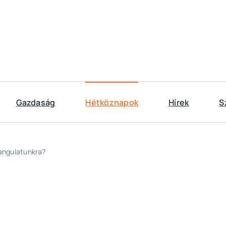
Gazdaság
Hétköznapok
Hírek
S
hangulatunkra?