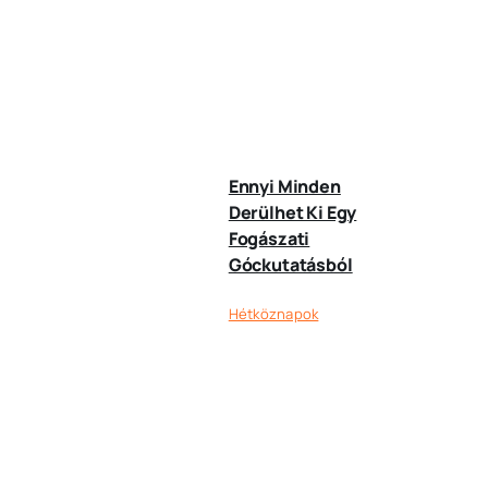
Ennyi Minden
Derülhet Ki Egy
Fogászati
Góckutatásból
Hétköznapok