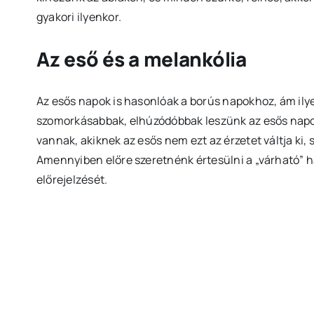
gyakori ilyenkor.
Az eső és a melankólia
Az esős napok is hasonlóak a borús napokhoz, ám ilye
szomorkásabbak, elhúzódóbbak leszünk az esős napok
vannak, akiknek az esős nem ezt az érzetet váltja k
Amennyiben előre szeretnénk értesülni a „várható” 
előrejelzését.