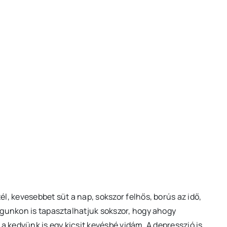
l, kevesebbet süt a nap, sokszor felhős, borús az idő,
agunkon is tapasztalhatjuk sokszor, hogy ahogy
a kedvünk is egy kicsit kevésbé vidám. A depresszió is