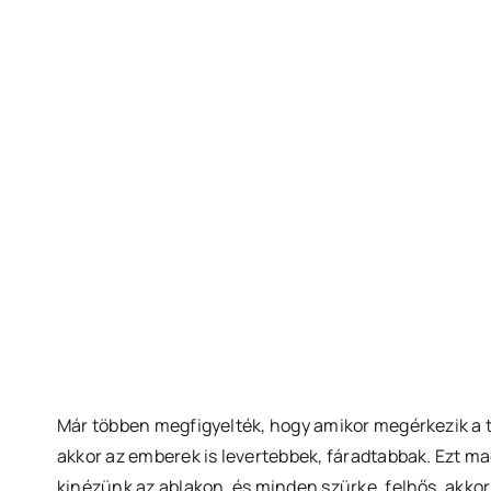
Már többen megfigyelték, hogy amikor megérkezik a té
akkor az emberek is levertebbek, fáradtabbak. Ezt m
kinézünk az ablakon, és minden szürke, felhős, akkor 