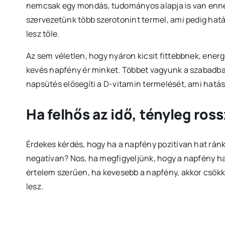
nemcsak egy mondás, tudományos alapja is van ennek
szervezetünk több szerotonint termel, ami pedig hat
lesz tőle.
Az sem véletlen, hogy nyáron kicsit fittebbnek, ene
kevés napfény ér minket. Többet vagyunk a szabadban
napsütés elősegíti a D-vitamin termelését, ami hatáss
Ha felhős az idő, tényleg ros
Érdekes kérdés, hogy ha a napfény pozitívan hat ránk,
negatívan? Nos, ha megfigyeljünk, hogy a napfény ha
értelem szerűen, ha kevesebb a napfény, akkor csökke
lesz.