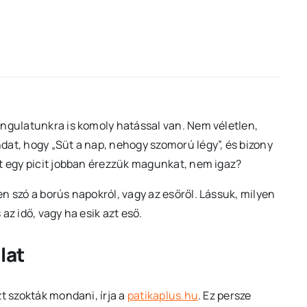
angulatunkra is komoly hatással van. Nem véletlen,
dat, hogy „Süt a nap, nehogy szomorú légy”, és bizony
rt egy picit jobban érezzük magunkat, nem igaz?
n szó a borús napokról, vagy az esőről. Lássuk, milyen
az idő, vagy ha esik azt eső.
lat
t szokták mondani, írja a
patikaplus.hu
. Ez persze