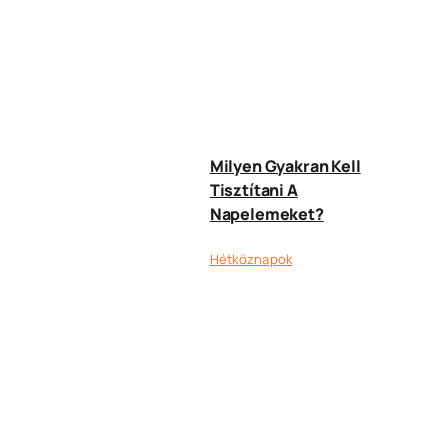
Milyen Gyakran Kell
Tisztítani A
Napelemeket?
Hétköznapok