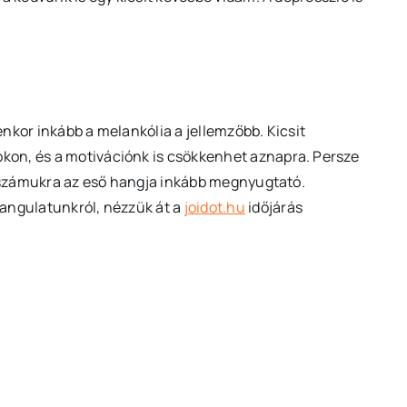
nkor inkább a melankólia a jellemzőbb. Kicsit
on, és a motivációnk is csökkenhet aznapra. Persze
i, számukra az eső hangja inkább megnyugtató.
hangulatunkról, nézzük át a
joidot.hu
időjárás