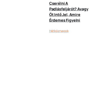
Cserélni A
Padlásfeljárót? Avagy
Öt Intő Jel, Amire
Érdemes Figyelni
Hétköznapok