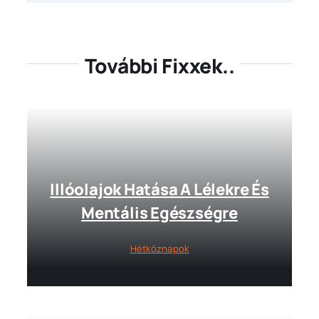
További Fixxek..
Illóolajok Hatása A Lélekre És
Mentális Egészségre
Hétköznapok