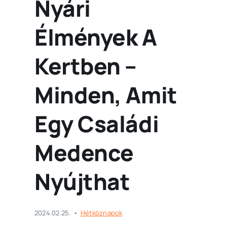
Nyári
Élmények A
Kertben –
Minden, Amit
Egy Családi
Medence
Nyújthat
2024.02.25.
•
Hétköznapok