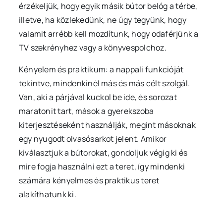
érzékeljük, hogy egyik másik bútor belóg a térbe,
illetve, ha közlekedünk, ne úgy tegyünk, hogy
valamit arrébb kell mozdítunk, hogy odaférjünk a
TV szekrényhez vagy a könyvespolchoz.
Kényelem és praktikum: a nappali funkcióját
tekintve, mindenkinél más és más célt szolgál.
Van, aki a párjával kuckol be ide, és sorozat
maratonit tart, mások a gyerekszoba
kiterjesztéseként használják, megint másoknak
egy nyugodt olvasósarkot jelent. Amikor
kiválasztjuk a bútorokat, gondoljuk végig ki és
mire fogja használni ezt a teret, így mindenki
számára kényelmes és praktikus teret
alakíthatunk ki.