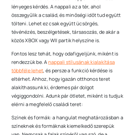
lényeges kérdés. A nappali az a tér, ahol
összegyűlik a család, és minőségi időt tud együtt
tölteni. Lehet ez csak együtt ücsörgés,
tévénézés, beszélgetések, társasozás, de akár a
közös XBOX vagy WII partik helyszíne is.
Fontos lesz tehát, hogy odafigyeljünk, miként is
rendezzük be. A
nappali stílusának kialakítása
többféle lehet
, és persze a funkció kérdése is
eltérhet. Ahhoz, hogy igazán otthonos teret
alakíthassunk ki, érdemes pár dolgot
végiggondolni. Adunk pár ötletet, miként is tudjuk
elérni a megfelelő családi teret:
Színek és formák: a hangulat meghatározásban a
színeknek és formáknak kiemelkedő szerepük
van. Nemcsak a falak színéről van szó, de a