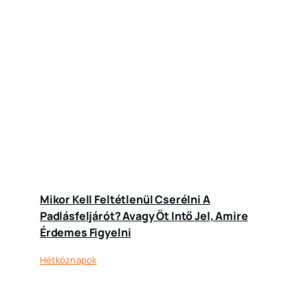
Mikor Kell Feltétlenül Cserélni A
Padlásfeljárót? Avagy Öt Intő Jel, Amire
Érdemes Figyelni
Hétköznapok