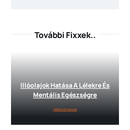
További Fixxek..
Illóolajok Hatása A Lélekre És
Mentális Egészségre
Hétköznapok