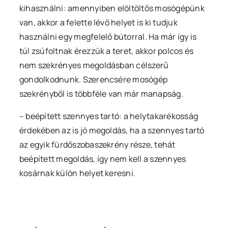
kihasználni: amennyiben elöltöltős mosógépünk
van, akkor a felette lévő helyet is ki tudjuk
használni egy megfelelő bútorral. Ha már így is
túl zsúfoltnak érezzük a teret, akkor polcos és
nem szekrényes megoldásban célszerű
gondolkodnunk. Szerencsére mosógép
szekrényből is többféle van már manapság.
– beépített szennyes tartó: a helytakarékosság
érdekében az is jó megoldás, ha a szennyes tartó
az egyik fürdőszobaszekrény része, tehát
beépített megoldás, így nem kell a szennyes
kosárnak külön helyet keresni.