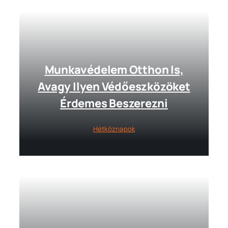
Munkavédelem Otthon Is,
Avagy Ilyen Védőeszközöket
Érdemes Beszerezni
Hétköznapok