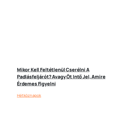
Mikor Kell Feltétlenül Cserélni A
Padlásfeljárót? Avagy Öt Intő Jel, Amire
Érdemes Figyelni
Hétköznapok