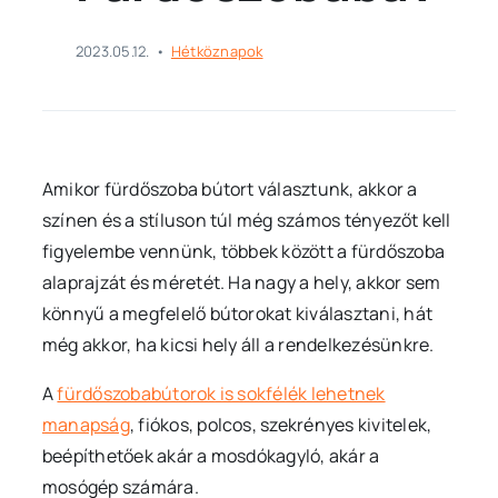
2023.05.12.
•
Hétköznapok
Amikor fürdőszoba bútort választunk, akkor a
színen és a stíluson túl még számos tényezőt kell
figyelembe vennünk, többek között a fürdőszoba
alaprajzát és méretét. Ha nagy a hely, akkor sem
könnyű a megfelelő bútorokat kiválasztani, hát
még akkor, ha kicsi hely áll a rendelkezésünkre.
A
fürdőszobabútorok is sokfélék lehetnek
manapság
, fiókos, polcos, szekrényes kivitelek,
beépíthetőek akár a mosdókagyló, akár a
mosógép számára.