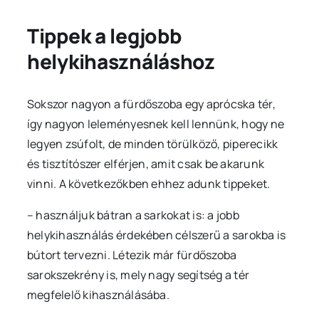
Tippek a legjobb
helykihasználáshoz
Sokszor nagyon a fürdőszoba egy aprócska tér,
így nagyon leleményesnek kell lennünk, hogy ne
legyen zsúfolt, de minden törülköző, piperecikk
és tisztítószer elférjen, amit csak be akarunk
vinni. A következőkben ehhez adunk tippeket.
– használjuk bátran a sarkokat is: a jobb
helykihasználás érdekében célszerű a sarokba is
bútort tervezni. Létezik már fürdőszoba
sarokszekrény is, mely nagy segítség a tér
megfelelő kihasználásába.