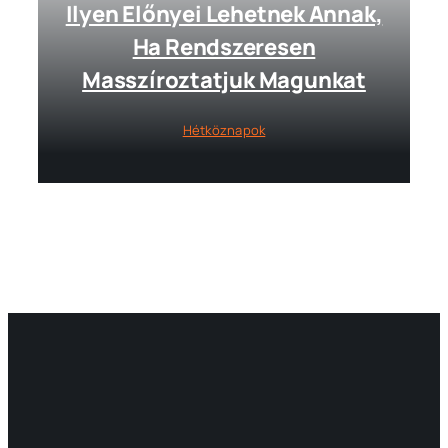
Ilyen Előnyei Lehetnek Annak,
Ha Rendszeresen
Masszíroztatjuk Magunkat
Hétköznapok