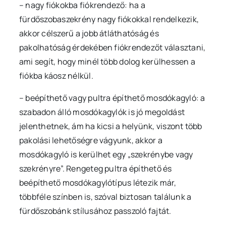
– nagy fiókokba fiókrendező: ha a
fürdőszobaszekrény nagy fiókokkal rendelkezik,
akkor célszerű a jobb átláthatóság és
pakolhatóság érdekében fiókrendezőt választani,
ami segít, hogy minél több dolog kerülhessen a
fiókba káosz nélkül.
– beépíthető vagy pultra építhető mosdókagyló: a
szabadon álló mosdókagylók is jó megoldást
jelenthetnek, ám ha kicsi a helyünk, viszont több
pakolási lehetőségre vágyunk, akkor a
mosdókagyló is kerülhet egy „szekrénybe vagy
szekrényre”. Rengeteg pultra építhető és
beépíthető mosdókagylótípus létezik már,
többféle színben is, szóval biztosan találunk a
fürdőszobánk stílusához passzoló fajtát.